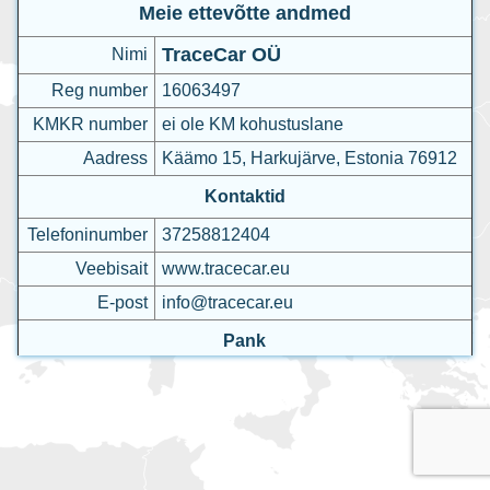
Meie ettevõtte andmed
TraceCar OÜ
Nimi
Reg number
16063497
KMKR number
ei ole KM kohustuslane
Aadress
Käämo 15, Harkujärve, Estonia 76912
Kontaktid
Telefoninumber
37258812404
Veebisait
www.tracecar.eu
E-post
info@tracecar.eu
Pank
Nimi
AS LHV Pank
SWIFT
LHVBEE22
IBAN
EE077700771005309624